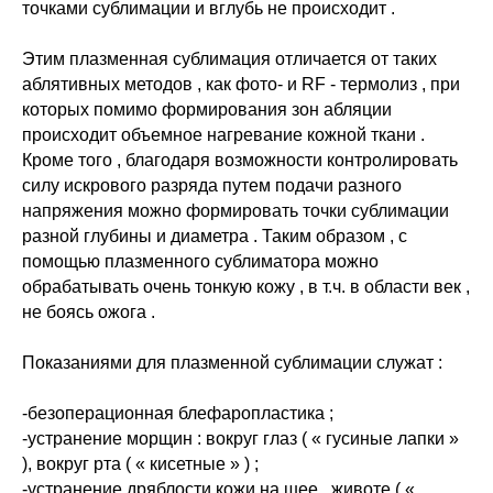
точками сублимации и вглубь не происходит .
Этим плазменная сублимация отличается от таких
аблятивных методов , как фото- и RF - термолиз , при
которых помимо формирования зон абляции
происходит объемное нагревание кожной ткани .
Кроме того , благодаря возможности контролировать
силу искрового разряда путем подачи разного
напряжения можно формировать точки сублимации
разной глубины и диаметра . Таким образом , с
помощью плазменного сублиматора можно
обрабатывать очень тонкую кожу , в т.ч. в области век ,
не боясь ожога .
Показаниями для плазменной сублимации служат :
-безоперационная блефаропластика ;
-устранение морщин : вокруг глаз ( « гусиные лапки »
), вокруг рта ( « кисетные » ) ;
-устранение дряблости кожи на шее , животе ( «