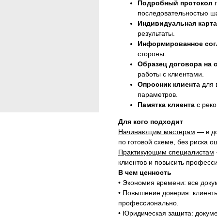
Подробный протокол
п
последовательностью ша
Индивидуальная карта
результаты.
Информированное сог
стороны.
Образец договора на о
работы с клиентами.
Опросник клиента
для 
параметров.
Памятка клиента
с реко
Для кого подходит
Начинающим мастерам
— в до
по готовой схеме, без риска о
Практикующим специалистам
клиентов и повысить професс
В чем ценность
• Экономия времени: все доку
• Повышение доверия: клиенты
профессионально.
• Юридическая защита: докуме