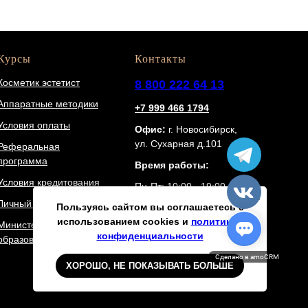
Курсы
Контакты
Косметик эстетист
8 800 222 64 13
Аппаратные методики
+7 999 466 1794
Условия оплаты
Офис:
г. Новосибирск,
ул. Сухарная д.101
Реферальная
программа
Время работы:
Условия кредитования
Пн-Пт: 10:00 - 19:00
Личный кабинет
Пользуясь сайтом вы соглашаетесь с
использованием cookies и
политикой
Министерство
конфиденциальности
образования РФ
Сделано в amoCRM
ХОРОШО, НЕ ПОКАЗЫВАТЬ БОЛЬШЕ